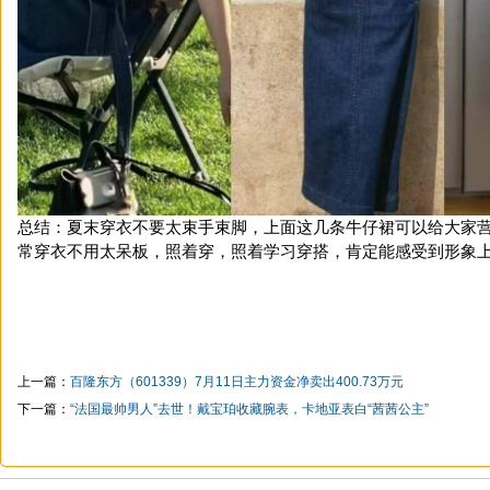
总结：夏末穿衣不要太束手束脚，上面这几条牛仔裙可以给大家
常穿衣不用太呆板，照着穿，照着学习穿搭，肯定能感受到形象
上一篇：
百隆东方（601339）7月11日主力资金净卖出400.73万元
下一篇：
“法国最帅男人”去世！戴宝珀收藏腕表，卡地亚表白“茜茜公主”