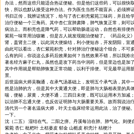
办法，然而这些只能适合热证便秘。但是他们这些药，可以很快
快，所以也默认接受这种办法。作为医生当然不能盲从，必须辨
书归正传，我辨证情况下，给与了杏仁枳壳紫苑三味药，并且给
治疗便秘一个三角药。其中杏仁宣肺肃降，肺气恢复正常，则可
病治上。而枳壳也是降气药，可以帮助肠道运动，自然也有排便
紫苑一味常用治咳嗽，但是古人就发现能治便秘了。《药品化义》...
肾，盖肾主二便，以此润大便燥结，利小便短赤，开发阴阳，宣
由此可以看出，杏仁紫苑枳壳，针对肺治疗便秘这个组合，不可
么有的问，你说这么多药后效果如何？当然效果不错，所以我拎
著名经方麻子仁丸，虽然也是攻下药当中润药，但是里边也是加
其中作用就是帮助肺恢复正常功能，以利于排便。可见最早运用
景。
后世温病大师吴鞠通，在承气汤基础上，发明五个承气汤，其中
然是治肺的方，但是其中大黄通大便，即是肺与大肠相表里的具
喘，便秘，尿黄，大便不通，三四日未便，既可以运用本方加减
以治肺不忘通大便，也反佐证明肺与大肠重要关系。故而我说治
清代另一个著名温病大师，叶天士临床经常运用此法，治了便秘
一下。
沈（二五） 湿结在气。二阳之痹。丹溪每治在肺。肺气化。则便
紫菀 杏仁 枇杷叶 土栝蒌皮 郁金 山栀皮 枳壳汁 桔梗汁