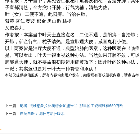
作者按：方子当中，紫苑杏仁枇杷叶瓜蒌皮桔梗，皆是开肺，其
子宣郁清热，全方突出开肺，行气为辅，清热为佐。
叶（女） 二便不通。此阳痹。当治在肺。
紫菀 杏仁 蒌皮 郁金 黑山栀 桔梗
又威喜丸。
作者按：本案当中叶天士直接点名，二便不通，是阳痹；当治肺
开肺，郁金行气，栀子清热。是宣肺通大便；威喜丸利小便。
以上两案皆是治疗大便不通，典型治肺的医案，这种医案在《临
是。可以看出，叶天士很重视这种办法。当然如果开肺不效，可
肺能通大便，就不要孟浪初期运用硝黄攻下；因此叶的这种办法
一派；其实这也是对于叶天一种赞誉和承认！
本站仅提供存储服务，所有内容均由用户发布，如发现有害或侵权内容，请点击举
上一篇：
记者: 很难想象拉比奥特会加盟米兰, 那里的工资帽只有650万欧
下一篇：
自病自医：调肝与治肝腹水