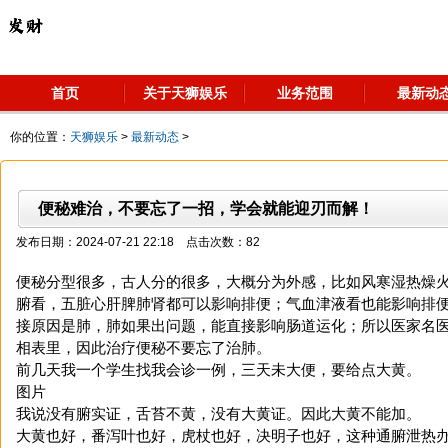
首页
关于天狮娱乐
业务范围
最新动
你的位置：
天狮娱乐
>
最新动态
>
便秘难治，不要忘了一招，学会就能迎刃而解！
发布日期：2024-07-21 22:18 点击次数：82
便秘分型很多，古人分的很多，大概分为外感，比如风寒湿热燥
腑看，五脏心肝脾肺肾都可以影响排便；气血津液看也能影响排
接原因是肺，肺如果出问题，能直接影响肠道运化；所以医家名
相表里，因此治疗便秘不要忘了治肺。
前几天我一个学生找我会诊一例，三天未大便，要给点大黄。
图片
我说没有腑实证，舌苔不黄，没有大黄证。因此大黄不能加。
大黄也好，番泻叶也好，虎杖也好，决明子也好，这种通腑泄热